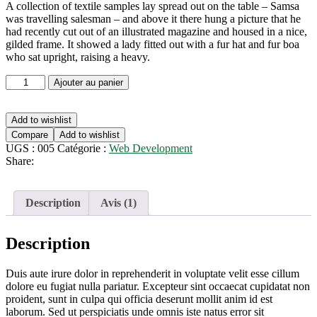
A collection of textile samples lay spread out on the table – Samsa
was travelling salesman – and above it there hung a picture that he
had recently cut out of an illustrated magazine and housed in a nice,
gilded frame. It showed a lady fitted out with a fur hat and fur boa
who sat upright, raising a heavy.
quantité
Ajouter au panier
de
The
Visual
Add to wishlist
MBA
Compare
Add to wishlist
UGS :
005
Catégorie :
Web Development
Share:
Description
Avis (1)
Description
Duis aute irure dolor in reprehenderit in voluptate velit esse cillum
dolore eu fugiat nulla pariatur. Excepteur sint occaecat cupidatat non
proident, sunt in culpa qui officia deserunt mollit anim id est
laborum. Sed ut perspiciatis unde omnis iste natus error sit