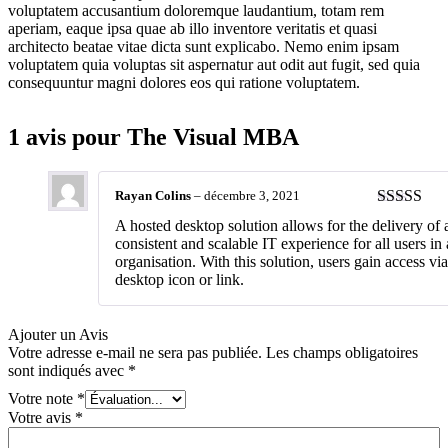
voluptatem accusantium doloremque laudantium, totam rem
aperiam, eaque ipsa quae ab illo inventore veritatis et quasi
architecto beatae vitae dicta sunt explicabo. Nemo enim ipsam
voluptatem quia voluptas sit aspernatur aut odit aut fugit, sed quia
consequuntur magni dolores eos qui ratione voluptatem.
1 avis pour
The Visual MBA
Rayan Colins
–
décembre 3, 2021
Note
5
sur 
A hosted desktop solution allows for the delivery of 
consistent and scalable IT experience for all users in
organisation. With this solution, users gain access via
desktop icon or link.
Ajouter un Avis
Votre adresse e-mail ne sera pas publiée.
Les champs obligatoires
sont indiqués avec
*
Votre note
*
Votre avis
*