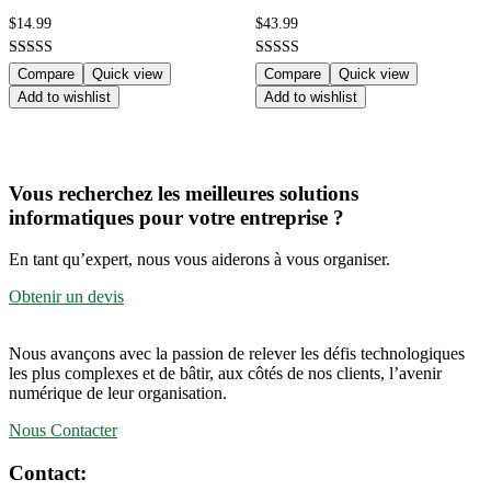
$
14.99
$
43.99
Note
Note
Compare
Quick view
Compare
Quick view
4.00
4.00
Add to wishlist
Add to wishlist
sur 5
sur 5
Vous recherchez les meilleures solutions
informatiques pour votre entreprise ?
En tant qu’expert, nous vous aiderons à vous organiser.
Obtenir un devis
Nous avançons avec la passion de relever les défis technologiques
les plus complexes et de bâtir, aux côtés de nos clients, l’avenir
numérique de leur organisation.
Nous Contacter
Contact: