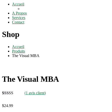
Accueil
A Propos
Services
Contact
Shop
Accueil
Produits
The Visual MBA
The Visual MBA
(
1
avis client)
Noté
1
5.00
sur
5 basé sur
$
24.99
notation
client