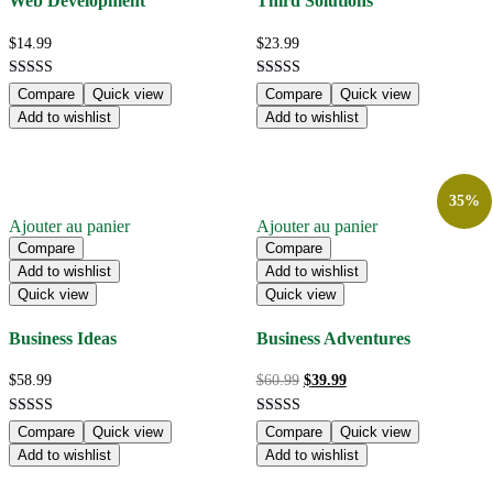
Web Development
Third Solutions
$
14.99
$
23.99
Note
Note
Compare
Quick view
Compare
Quick view
4.00
5.00
Add to wishlist
Add to wishlist
sur 5
sur 5
35%
Ajouter au panier
Ajouter au panier
Compare
Compare
Add to wishlist
Add to wishlist
Quick view
Quick view
Business Ideas
Business Adventures
Le
Le
$
58.99
$
60.99
$
39.99
prix
prix
initial
actuel
Note
Note
Compare
Quick view
Compare
Quick view
était :
est :
4.00
5.00
$60.99.
$39.99.
Add to wishlist
Add to wishlist
sur 5
sur 5