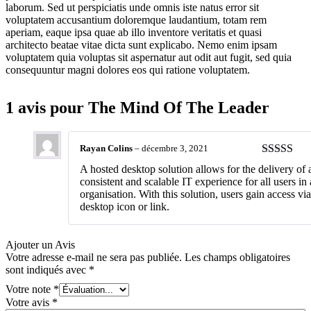
laborum. Sed ut perspiciatis unde omnis iste natus error sit
voluptatem accusantium doloremque laudantium, totam rem
aperiam, eaque ipsa quae ab illo inventore veritatis et quasi
architecto beatae vitae dicta sunt explicabo. Nemo enim ipsam
voluptatem quia voluptas sit aspernatur aut odit aut fugit, sed quia
consequuntur magni dolores eos qui ratione voluptatem.
1 avis pour
The Mind Of The Leader
Rayan Colins
–
décembre 3, 2021
Note
5
sur 
A hosted desktop solution allows for the delivery of 
consistent and scalable IT experience for all users in
organisation. With this solution, users gain access via
desktop icon or link.
Ajouter un Avis
Votre adresse e-mail ne sera pas publiée.
Les champs obligatoires
sont indiqués avec
*
Votre note
*
Votre avis
*