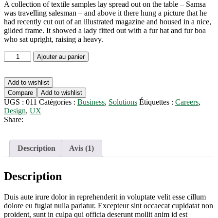
A collection of textile samples lay spread out on the table – Samsa
initial
actuel
was travelling salesman – and above it there hung a picture that he
était :
est :
had recently cut out of an illustrated magazine and housed in a nice,
$60.99.
$32.99.
gilded frame. It showed a lady fitted out with a fur hat and fur boa
who sat upright, raising a heavy.
quantité
Ajouter au panier
de
The
Mind
Add to wishlist
Of
Compare
Add to wishlist
The
UGS :
011
Catégories :
Business
,
Solutions
Étiquettes :
Careers
,
Leader
Design
,
UX
Share:
Description
Avis (1)
Description
Duis aute irure dolor in reprehenderit in voluptate velit esse cillum
dolore eu fugiat nulla pariatur. Excepteur sint occaecat cupidatat non
proident, sunt in culpa qui officia deserunt mollit anim id est