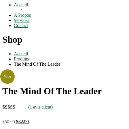
Accueil
A Propos
Services
Contact
Shop
Accueil
Produits
The Mind Of The Leader
46%
The Mind Of The Leader
(
1
avis client)
Noté
1
5.00
sur
5 basé sur
Le
Le
$
60.99
$
32.99
notation
prix
prix
client